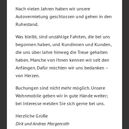
Nach vielen Jahren haben wir unsere
Autovermietung geschlossen und gehen in den
Ruhestand.
Erstes Mal ein Wohnmobil mieten
Was bleibt, sind unzählige Fahrten, die bei uns
Von
Andrea Morgenroth
|
12. März 2023
|
Kategorien:
begonnen haben, und Kundinnen und Kunden,
Wohnmobilvermietung
die uns über Jahre hinweg die Treue gehalten
haben. Manche von Ihnen kennen wir seit den
Immer mehr Menschen ziehen es vor, einen Urlaub mit
Anfängen. Dafür möchten wir uns bedanken –
dem Wohnmobil zu planen. Es ist einfach, in die Berge,
von Herzen.
an die Seen oder ans Meer zu fahren. Man muss sich
Buchungen sind nicht mehr möglich. Unsere
[...]
Wohnmobile geben wir in gute Hände weiter;
bei Interesse melden Sie sich gerne bei uns.
Weiterlesen
Herzliche Grüße
Dirk und Andrea Morgenroth