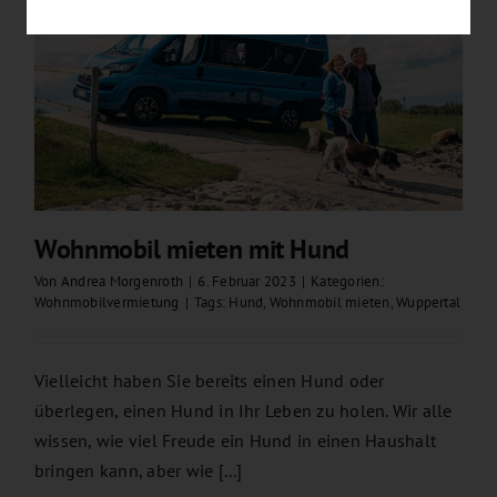
Wohnmobil mieten mit Hund
Von
Andrea Morgenroth
|
6. Februar 2023
|
Kategorien:
Wohnmobilvermietung
|
Tags:
Hund
,
Wohnmobil mieten
,
Wuppertal
Vielleicht haben Sie bereits einen Hund oder
überlegen, einen Hund in Ihr Leben zu holen. Wir alle
wissen, wie viel Freude ein Hund in einen Haushalt
bringen kann, aber wie [...]