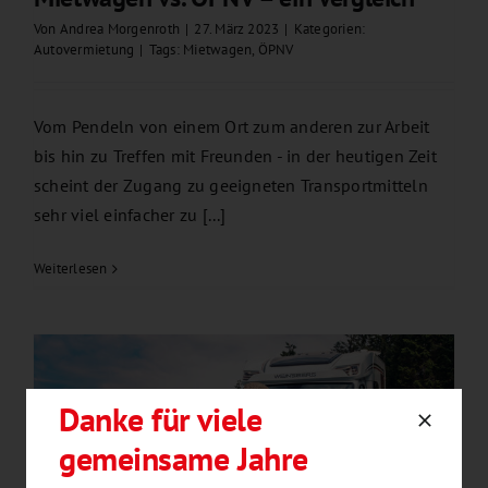
Von
Andrea Morgenroth
|
27. März 2023
|
Kategorien:
Autovermietung
|
Tags:
Mietwagen
,
ÖPNV
Vom Pendeln von einem Ort zum anderen zur Arbeit
bis hin zu Treffen mit Freunden - in der heutigen Zeit
scheint der Zugang zu geeigneten Transportmitteln
sehr viel einfacher zu [...]
Weiterlesen
Danke für viele
gemeinsame Jahre